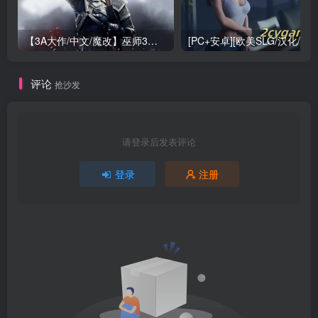
【3A大作/中文/魔改】巫师3：狂嫖 绅士邪恶魔改版[解压即玩小白福音]【170G/新魔改】
评论
抢沙发
请登录后发表评论
登录
注册