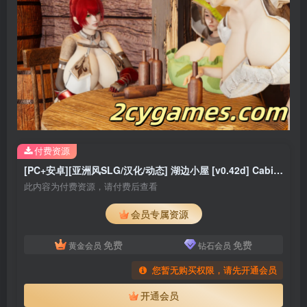
付费资源
[PC+安卓][亚洲风SLG/汉化/动态] 湖边小屋 [v0.42d] Cabin by the Lake [2.7G]
此内容为付费资源，请付费后查看
会员专属资源
免费
免费
黄金会员
钻石会员
您暂无购买权限，请先开通会员
开通会员