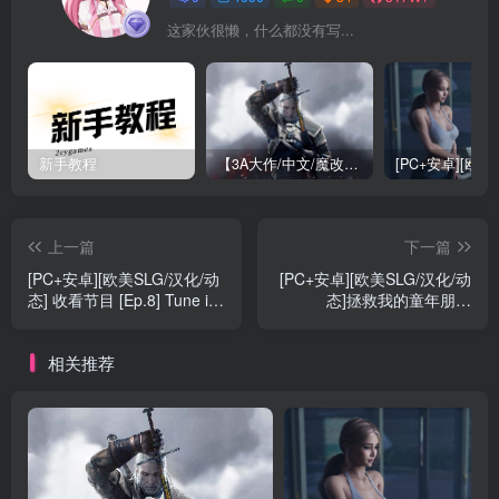
这家伙很懒，什么都没有写...
新手教程
【3A大作/中文/魔改】巫师3：狂嫖 绅士邪恶魔改版[解压即玩小白福音]【170G/新魔改】
上一篇
下一篇
[PC+安卓][欧美SLG/汉化/动
[PC+安卓][欧美SLG/汉化/动
态] 收看节目 [Ep.8] Tune in
态]拯救我的童年朋友
to the Show [4G]
[v0.0.3] Saving My
Childhood Friend [574M]
相关推荐