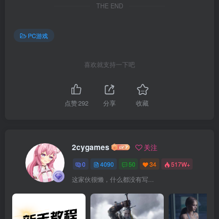
THE END
PC游戏
喜欢就支持一下吧
点赞
292
分享
收藏
2cygames
关注
0
4090
50
34
517W+
这家伙很懒，什么都没有写...