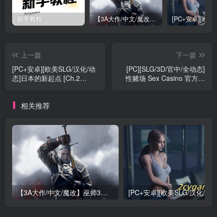
新手教程
【3A大作/中文/魔改】巫师3：狂嫖 绅士邪恶魔改版[解压即玩小白福音]【170G/新魔改】
上一篇
下一篇
[PC+安卓][欧美SLG/汉化/动
[PC][SLG/3D/官中/全动态]
态]日本的新起点 [Ch.2
性赌场 Sex Casino 官方中
v.0.6.6] New Beginnings in
文版 [3.96G]
Japan [3.4G]
相关推荐
【3A大作/中文/魔改】巫师3：狂嫖 绅士邪恶魔改版[解压即玩小白福音]【170G/新魔改】