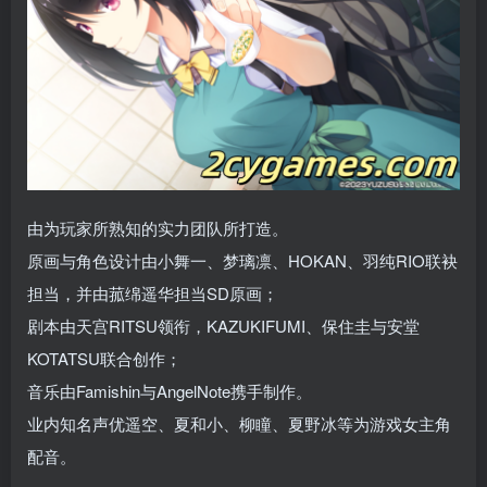
由为玩家所熟知的实力团队所打造。
原画与角色设计由小舞一、梦璃凛、HOKAN、羽纯RIO联袂
担当，并由菰绵遥华担当SD原画；
剧本由天宫RITSU领衔，KAZUKIFUMI、保住圭与安堂
KOTATSU联合创作；
音乐由Famishin与AngelNote携手制作。
业内知名声优遥空、夏和小、柳瞳、夏野冰等为游戏女主角
配音。