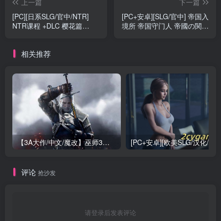
上一篇
下一篇
[PC][日系SLG/官中/NTR]
[PC+安卓][SLG/官中] 帝国入
NTR课程 +DLC 樱花篇
境所 帝国守门人 帝國の関所
[Ver1.9] 官方中文版 [5.4G]
番 V1.03 官方中文版[468M]
相关推荐
【3A大作/中文/魔改】巫师3：狂嫖 绅士邪恶魔改版[解压即玩小白福音]【170G/新魔改】
评论
抢沙发
请登录后发表评论