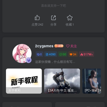
喜欢就支持一下吧
点赞
242
分享
收藏
1
2cygames
关注
0
4090
50
34
517W+
这家伙很懒，什么都没有写...
新手教程
【3A大作/中文/魔改】巫师3：狂嫖 绅士邪恶魔改版[解压即玩小白福音]【170G/新魔改】