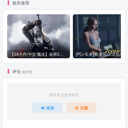
相关推荐
【3A大作/中文/魔改】巫师3：狂嫖 绅士邪恶魔改版[解压即玩小白福音]【170G/新魔改】
评论
抢沙发
请登录后发表评论
登录
注册