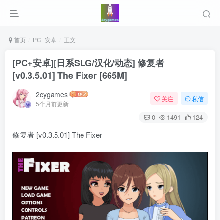
首页
PC+安卓
正文
[PC+安卓][日系SLG/汉化/动态] 修复者
[v0.3.5.01] The Fixer [665M]
2cygames
关注
私信
5个月前更新
0
1491
124
修复者 [v0.3.5.01] The Fixer