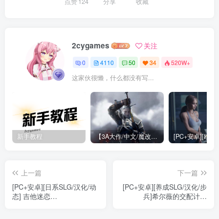
点赞
124
分享
收藏
2cygames
关注
0
4110
50
34
520W+
这家伙很懒，什么都没有写...
新手教程
【3A大作/中文/魔改】巫师3：狂嫖 绅士邪恶魔改版[解压即玩小白福音]【170G/新魔改】
上一篇
下一篇
[PC+安卓][日系SLG/汉化/动
[PC+安卓][养成SLG/汉化/步
态] 吉他迷恋
兵]希尔薇的交配计划
[v0.1.1a] Guitar Crush
Ver8.0.3 魔改汉化步兵版
[490M]
[3.04G]