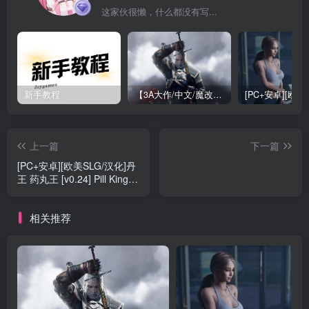
这家伙很懒，什么都没有写...
新手教程
【3A大作/中文/魔改】巫师3：狂嫖 绅士邪恶魔改版[解压即玩小白福音]【170G/新魔改】
上一篇
下一篇
[PC+安卓][欧美SLG/汉化]丹
王 药丸王 [v0.24] Pill King
[4.07G]
相关推荐