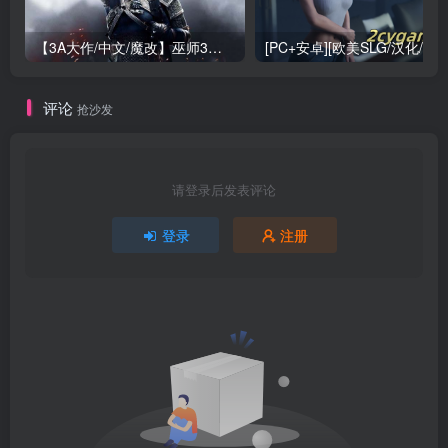
【3A大作/中文/魔改】巫师3：狂嫖 绅士邪恶魔改版[解压即玩小白福音]【170G/新魔改】
评论
抢沙发
请登录后发表评论
登录
注册