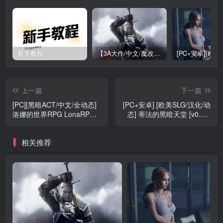
新手教程
【3A大作/中文/魔改】巫师3：狂嫖 绅士邪恶魔改版[解压即玩小白福音]【170G/新魔改】
上一篇
下一篇
[PC][黑暗ACT/中文/全动态]
[PC+安卓] [欧美SLG/汉化/动
洛娜的世界RPG LonaRPG
态] 蒂法的黑暗天堂 [v0.11]
Ver0.9.8.1.0 官方中文步兵
Tifa’s Dark Heaven [3.4G]
版[695M]
相关推荐